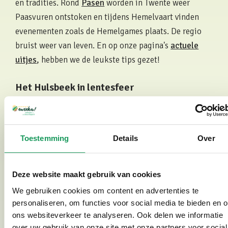
en tradities. Rond
Pasen
worden in Twente weer
Paasvuren ontstoken en tijdens Hemelvaart vinden
evenementen zoals de Hemelgames plaats. De regio
bruist weer van leven. En op onze pagina's
actuele
uitjes
, hebben we de leukste tips gezet!
Het Hulsbeek in lentesfeer
Villapark Eureka ligt aan de rand van Het Hulsbeek. In
het voorjaar is dit gebied populair bij wandelaars en
fietsers die willen genieten van rust, natuur en
Toestemming
Details
Over
ruimte. Ook hier worden in de lente regelmatig
activiteiten georganiseerd.
Deze website maakt gebruik van cookies
We gebruiken cookies om content en advertenties te
personaliseren, om functies voor social media te bieden en 
Bekijk fotogalerij
ons websiteverkeer te analyseren. Ook delen we informatie
over uw gebruik van onze site met onze partners voor social