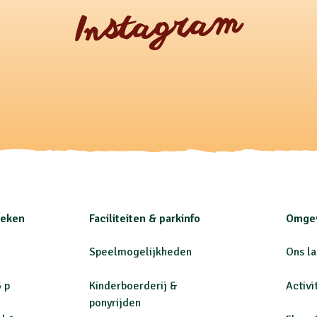
Instagram
oeken
Faciliteiten & parkinfo
Omgev
Speelmogelijkheden
Ons l
 p
Kinderboerderij &
Activi
ponyrijden