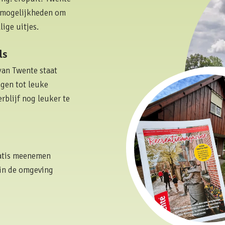
p mogelijkheden om
ige uitjes.
ls
van Twente staat
ngen tot leuke
rblijf nog leuker te
gratis meenemen
s in de omgeving