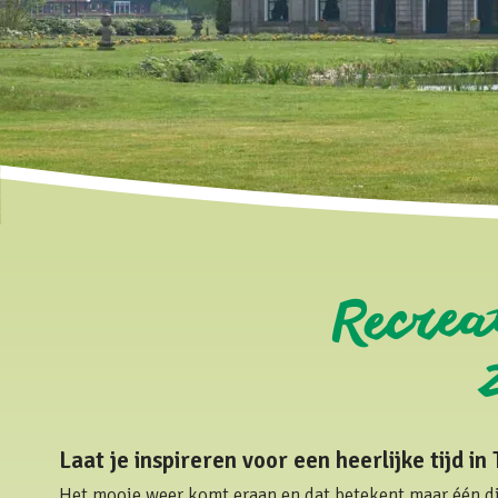
Recre
Laat je inspireren voor een heerlijke tijd i
Het mooie weer komt eraan en dat betekent maar één di