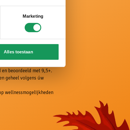
Marketing
Alles toestaan
Twentse natuur.
derland.
 en beoordeeld met 9,5+.
 en geheel volgens úw
olop wellnessmogelijkheden