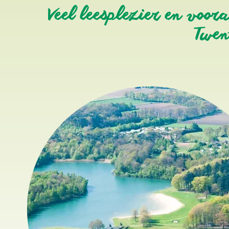
Veel leesplezier en voora
Twen