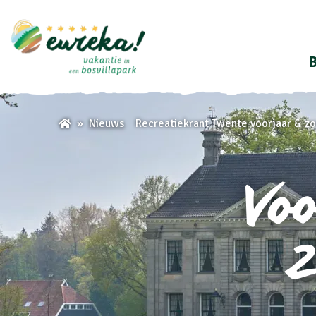
B
Recreatiekrant Twente voorjaar & z
Nieuws