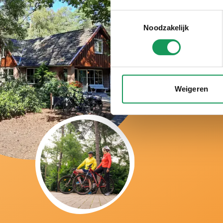
B
Toestemmingsselectie
Noodzakelijk
v
Weigeren