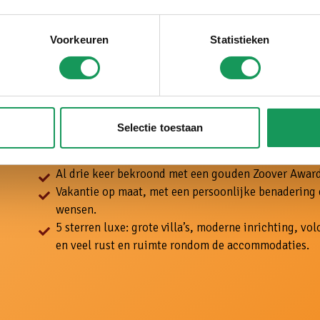
ij ons is het echt
Voorkeuren
Statistieken
akantie!
Selectie toestaan
Al meer dan 50 jaar hét vakantiepark midden in de 
Al drie jaar verkozen tot beste vakantiepark van Ne
Al drie keer bekroond met een gouden Zoover Award
Vakantie op maat, met een persoonlijke benadering
wensen.
5 sterren luxe: grote villa’s, moderne inrichting, v
en veel rust en ruimte rondom de accommodaties.