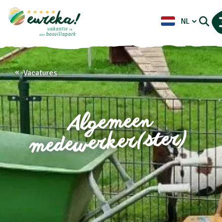
Vacatures
Algemeen
medewerker(ster)