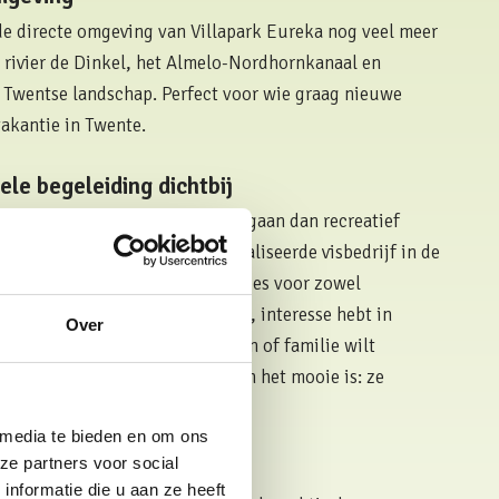
de directe omgeving van Villapark Eureka nog veel meer
 rivier de Dinkel, het Almelo-Nordhornkanaal en
t Twentse landschap. Perfect voor wie graag nieuwe
vakantie in Twente.
ele begeleiding dichtbij
illapark Eureka een stapje verder gaan dan recreatief
 uitstekende keuze. Dit gespecialiseerde visbedrijf in de
e begeleiding, clinics en visuitjes voor zowel
 Of je nu wilt leren karpervissen, interesse hebt in
Over
n gezellige visdag met vrienden of familie wilt
t voor een complete ervaring. En het mooie is: ze
 van het park!
 media te bieden en om ons
ze partners voor social
sspullen
nformatie die u aan ze heeft