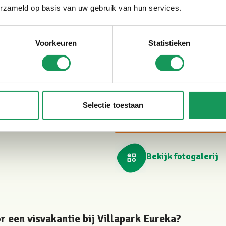
Bij Villapark Eureka verblijf j
erzameld op basis van uw gebruik van hun services.
Verschillende vakantiewoninge
visspullen veilig en droog op t
Voorkeuren
Statistieken
zorgen te maken over natte heng
opgeborgen en klaar voor de v
berging.
Selectie toestaan
Boek hier je Twentse v
Bekijk fotogalerij
 een visvakantie bij Villapark Eureka?