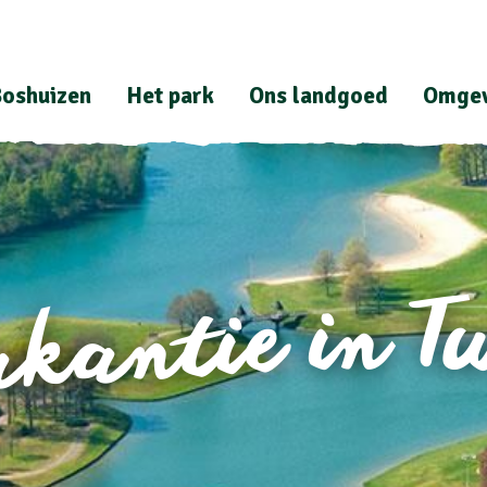
oshuizen
Het park
Ons landgoed
Omgev
akantie in T