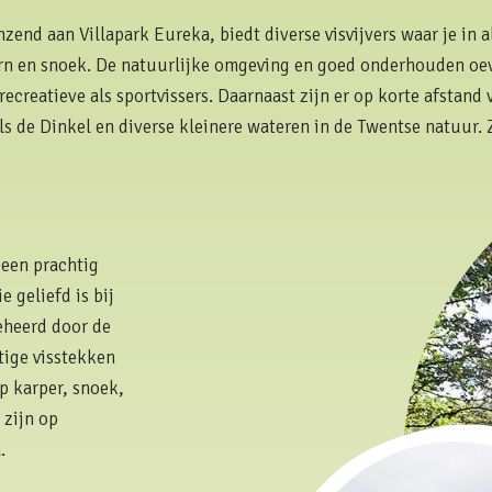
zend aan Villapark Eureka, biedt diverse visvijvers waar je in a
orn en snoek. De natuurlijke omgeving en goed onderhouden oe
recreatieve als sportvissers. Daarnaast zijn er op korte afstand
ls de Dinkel en diverse kleinere wateren in de Twentse natuur. Z
 een prachtig
e geliefd is bij
beheerd door de
tige visstekken
op karper, snoek,
 zijn op
.