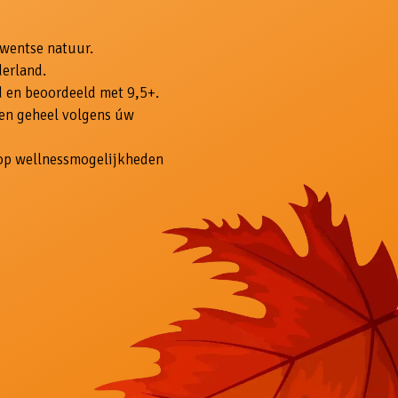
Twentse natuur.
derland.
 en beoordeeld met 9,5+.
 en geheel volgens úw
olop wellnessmogelijkheden