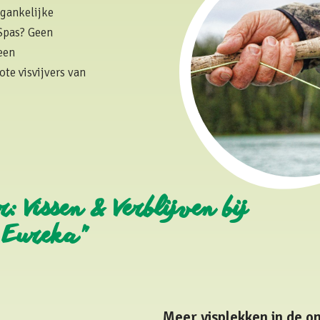
egankelijke
ISpas? Geen
een
te visvijvers van
 Vissen & Verblijven bij
 Eureka"
Meer visplekken in de o