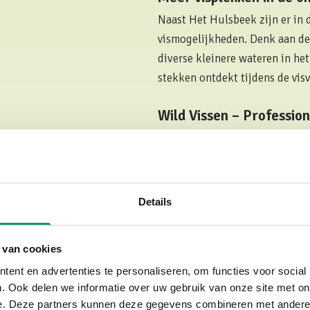
Naast Het Hulsbeek zijn er in 
vismogelijkheden. Denk aan de
diverse kleinere wateren in he
stekken ontdekt tijdens de vis
Wild Vissen – Profession
Wil je tijdens je verblijf bij V
vissen? Dan is
Wild Vissen
een
regio Twente biedt professionel
beginnende als ervaren vissers.
Details
roofvistechnieken of gewoon ee
organiseren – Wild Vissen zorg
 van cookies
bevinden zich op korte afstand
ent en advertenties te personaliseren, om functies voor social
. Ook delen we informatie over uw gebruik van onze site met on
Veilige opslag voor je vi
e. Deze partners kunnen deze gegevens combineren met andere i