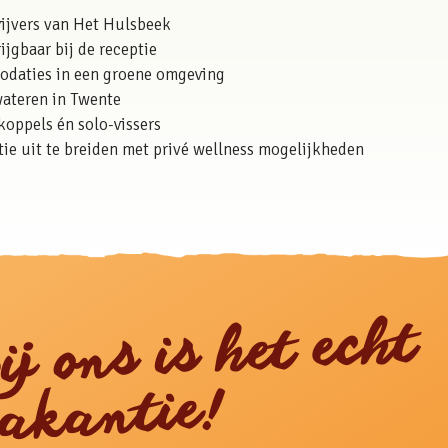
vijvers van Het Hulsbeek
jgbaar bij de receptie
daties in een groene omgeving
wateren in Twente
koppels én solo-vissers
tie uit te breiden met privé wellness mogelijkheden
ij ons is het echt
akantie!