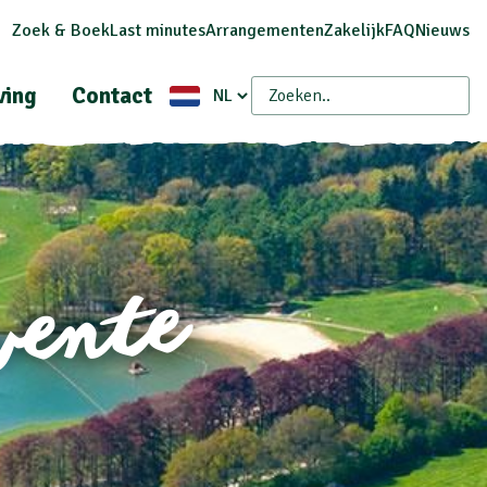
Zoek & Boek
Last minutes
Arrangementen
Zakelijk
FAQ
Nieuws
ing
Contact
wente