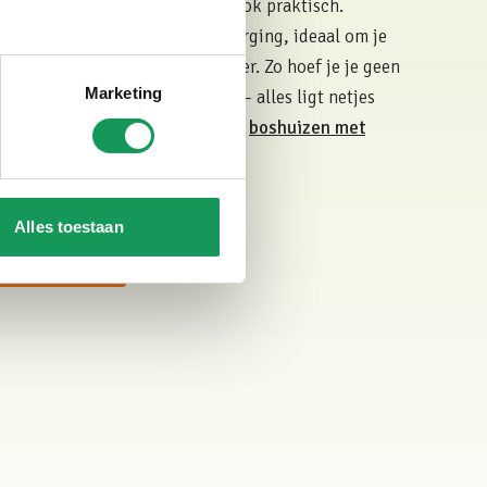
e niet alleen comfortabel, maar ook praktisch.
n beschikken over een eigen berging, ideaal om je
e bergen na een dag aan het water. Zo hoef je je geen
Marketing
els of waardevolle uitrusting – alles ligt netjes
olgende visdag. Bekijk hier onze
boshuizen met
Alles toestaan
isvakantie