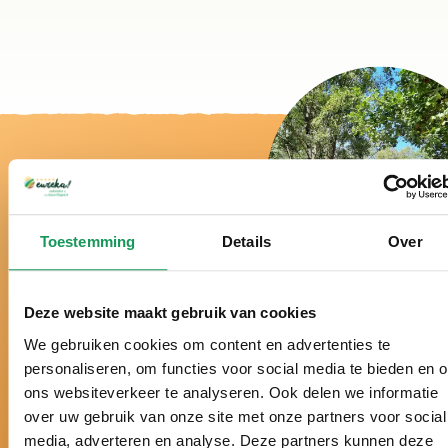
Toestemming
Details
Over
Bij ons is het echt
vakantie!
Deze website maakt gebruik van cookies
We gebruiken cookies om content en advertenties te
personaliseren, om functies voor social media te bieden en 
ons websiteverkeer te analyseren. Ook delen we informatie
Al meer dan 50 jaar hét vakantiepark midden in de
over uw gebruik van onze site met onze partners voor social
Twentse natuur.
media, adverteren en analyse. Deze partners kunnen deze
Al drie jaar verkozen tot beste vakantiepark van