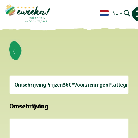
Omschrijving
Prijzen
360°
Voorzieningen
Plattegrond
Omschrijving