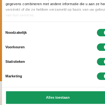
gegevens combineren met andere informatie die u aan ze he
Nederland.
verstrekt of die ze hebben verzameld op basis van uw gebru
Al drie keer bekroond met een gouden Zoover
van hun services.
Award en beoordeeld met 9,5+.
Vakantie op maat, met een persoonlijke
Toestemmingsselectie
benadering en geheel volgens úw wensen.
Noodzakelijk
5 sterren luxe: grote villa’s, moderne inrichting,
volop wellnessmogelijkheden en veel rust en
ruimte rondom de accommodaties.
Voorkeuren
Statistieken
Marketing
Alles toestaan