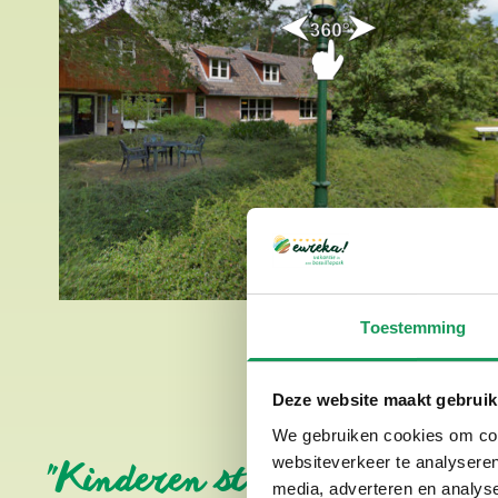
Toestemming
Deze website maakt gebruik
We gebruiken cookies om cont
websiteverkeer te analyseren
"Kinderen stralen bij de kin
media, adverteren en analys