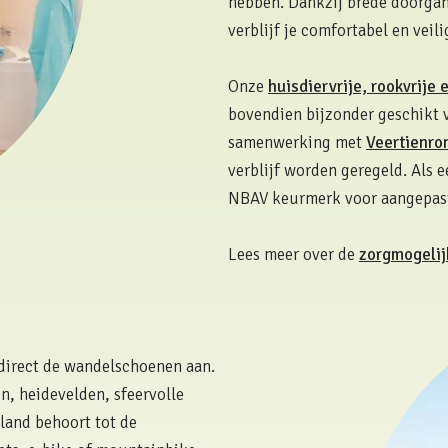
hebben. Dankzij brede doorga
verblijf je comfortabel en veili
Onze
huisdiervrije, rookvrije
bovendien bijzonder geschikt v
samenwerking met
Veertienro
verblijf worden geregeld. Als 
NBAV keurmerk voor aangepast
Lees meer over de
zorgmogelij
e direct de wandelschoenen aan.
n, heidevelden, sfeervolle
sland behoort tot de