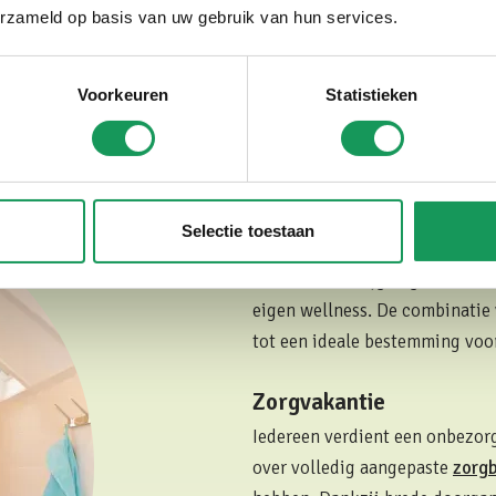
varing vol vreugde."
erzameld op basis van uw gebruik van hun services.
Voorkeuren
Statistieken
Wellnessvakantie
Toe aan een ontspannen wellne
vakantiehuizen
geniet je van e
Selectie toestaan
stoomcabine. Begin de dag met
bezoek de nabijgelegen
Saré 
eigen wellness. De combinatie 
tot een ideale bestemming vo
Zorgvakantie
Iedereen verdient een onbezor
over volledig aangepaste
zorg