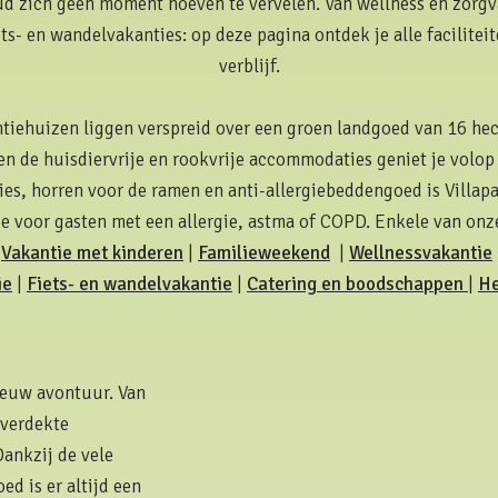
oud zich geen moment hoeven te vervelen. Van wellness en zorgv
ets- en wandelvakanties: op deze pagina ontdek je alle facilite
verblijf.
tiehuizen liggen verspreid over een groen landgoed van 16 hec
en de huisdiervrije en rookvrije accommodaties geniet je volop
s, horren voor de ramen en anti-allergiebeddengoed is Villap
 voor gasten met een allergie, astma of COPD. Enkele van onze 
Vakantie met kinderen
|
Familieweekend
|
Wellnessvakantie
ie
|
Fiets- en wandelvakantie
|
Catering en boodschappen
|
He
ieuw avontuur. Van
overdekte
Dankzij de vele
ed is er altijd een