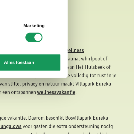
Marketing
ssvakantie in Twente? In onze
wellness
en privé Finse sauna, infraroodsauna, whirlpool of
Alles toestaan
 een wandeling door de bossen van Het Hulsbeek of
Thermen & Beauty
. Daarna kom je volledig tot rust in je
van stilte, privacy en natuur maakt Villapark Eureka
or een ontspannen
wellnessvakantie
.
gde vakantie. Daarom beschikt Bosvillapark Eureka
bungalows
voor gasten die extra ondersteuning nodig