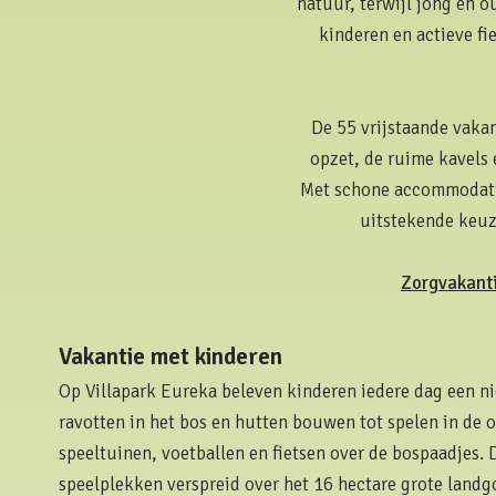
natuur, terwijl jong en 
kinderen en actieve fi
De 55 vrijstaande vakan
opzet, de ruime kavels 
Met schone accommodatie
uitstekende keuze
Zorgvakant
Vakantie met kinderen
Op Villapark Eureka beleven kinderen iedere dag een n
ravotten in het bos en hutten bouwen tot spelen in de 
speeltuinen, voetballen en fietsen over de bospaadjes. 
speelplekken verspreid over het 16 hectare grote landgo