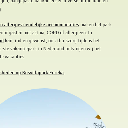
ngen, aangepaste badkamers en diverse hulpmiddelen
g.
 en allergievriendelijke accommodaties
maken het park
oor gasten met astma, COPD of allergieën. In
nd
kan, indien gewenst, ook thuiszorg tijdens het
eerste vakantiepark in Nederland ontvingen wij het
e vakanties.
kheden op Bosvillapark Eureka
.