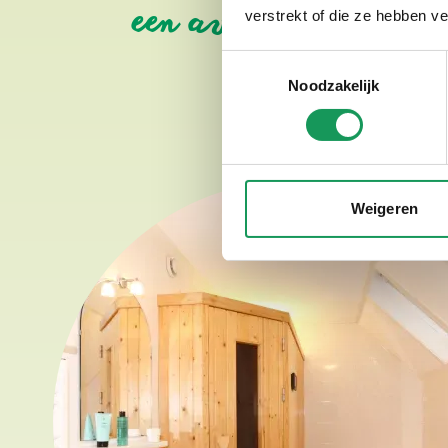
een avontuurlijke er
verstrekt of die ze hebben v
Toestemmingsselectie
Noodzakelijk
Weigeren