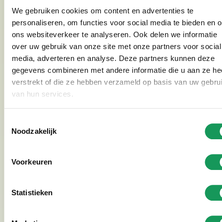
Tijdens je vakantie op Villapark Eureka is er op
We gebruiken cookies om content en advertenties te
recreatiepark Het Hulsbeek van alles te beleven.
personaliseren, om functies voor social media te bieden en 
Naast sportieve activiteiten biedt Het Hulsbeek in
ons websiteverkeer te analyseren. Ook delen we informatie
Oldenzaal ook volop mogelijkheden om recreatief
over uw gebruik van onze site met onze partners voor social
media, adverteren en analyse. Deze partners kunnen deze
bezig te zijn. Gooi een hengel uit aan de waterkant,
gegevens combineren met andere informatie die u aan ze he
speel een ronde frisbeegolf, trap een balletje, maak
verstrekt of die ze hebben verzameld op basis van uw gebru
een wandeling door de natuur of ontdek het typisch
van hun services.
Twentse klootschieten. Liever wat meer avontuur?
Ook paintball behoort tot de mogelijkheden.
Toestemmingsselectie
Noodzakelijk
Veel recreatieve activiteiten op Het Hulsbeek liggen
op loopafstand van Villapark Eureka en zijn
Voorkeuren
bovendien gratis toegankelijk. Bekijk alle
mogelijkheden voor
recreatief sporten en recreatie
Statistieken
op Het Hulsbeek en ontdek wat er allemaal te doen is
tijdens je verblijf in Twente.