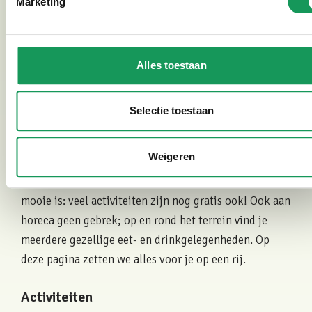
Marketing
Hoe actief wil jij zijn op het landgoed?
Alles toestaan
Op vakantie bij Villapark Eureka bezoek je natuurlijk
de zandstranden van recreatiegebied Het Hulsbeek; je
Selectie toestaan
loopt, fietst of rijdt er vanaf het park zó naartoe. Of ga
er skaten, mountainbiken of karten. Nog actiever
Weigeren
bezig zijn? Of juist wat meer relaxten? Ook dan haal je
je hart echt helemaal op in Het Hulsbeek. En het
mooie is: veel activiteiten zijn nog gratis ook! Ook aan
horeca geen gebrek; op en rond het terrein vind je
meerdere gezellige eet- en drinkgelegenheden. Op
deze pagina zetten we alles voor je op een rij.
Activiteiten