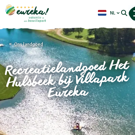
Ons landgoed
Recreatielandgoed Het
Hulsbeek bij Villapark
Eureka