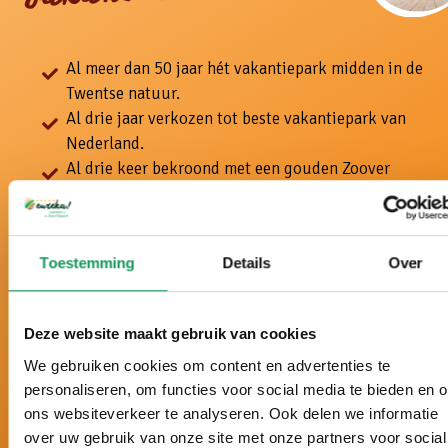
Al meer dan 50 jaar hét vakantiepark midden in de
Twentse natuur.
Al drie jaar verkozen tot beste vakantiepark van
Nederland.
Al drie keer bekroond met een gouden Zoover
Award en beoordeeld met 9,5+.
Vakantie op maat, met een persoonlijke
benadering en geheel volgens úw wensen.
Toestemming
Details
Over
5 sterren luxe: grote villa’s, moderne inrichting,
volop wellnessmogelijkheden en veel rust en
ruimte rondom de accommodaties.
Deze website maakt gebruik van cookies
We gebruiken cookies om content en advertenties te
personaliseren, om functies voor social media te bieden en 
ons websiteverkeer te analyseren. Ook delen we informatie
over uw gebruik van onze site met onze partners voor social