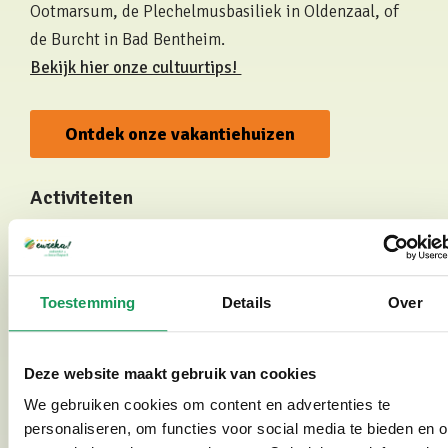
Ootmarsum, de Plechelmusbasiliek in Oldenzaal, of
de Burcht in Bad Bentheim.
Bekijk hier onze cultuurtips!
Ontdek onze vakantiehuizen
Activiteiten
Zin in iets actiefs? Ook dan is er volop keuze in de
regio Overijssel. Of je nu houdt van wandelen, fietsen
of watersport, er is voor elk wat wils. Ga bijvoorbeeld
Toestemming
Details
Over
wandelen door de groene bossen van Landgoed Het
Hulsbeek. Of stap op de fiets en ontdek de pittoreske
dorpjes, uitgestrekte velden, beekjes en oude
Deze website maakt gebruik van cookies
boerderijen. Maar daarnaast is er op loopafstand de
We gebruiken cookies om content en advertenties te
mogelijkheid tot
zwemmen en zonnen
. Op
personaliseren, om functies voor social media te bieden en 