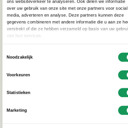
recreatiepark Het Hulsbeek zijn zwemvijvers met
ons websiteverkeer te analyseren. Ook delen we informatie
over uw gebruik van onze site met onze partners voor social
zandstranden, een waterglijbaan en een peuterbad.
media, adverteren en analyse. Deze partners kunnen deze
Voor meer avontuur op het water is watersport
gegevens combineren met andere informatie die u aan ze he
mogelijk op Het Rutbeek. Kijk hier voor
alle
verstrekt of die ze hebben verzameld op basis van uw gebru
activiteiten
in de buurt.
van hun services.
Toestemmingsselectie
Noodzakelijk
Top 5 van Nederland
Op vakantie bij het beste vakantiepark van
Voorkeuren
Nederland? Dan zit je bij Bosvillapark Eureka op de
goede plek. Ons vakantiepark staat al jaren in de
Top
Statistieken
5
van mooiste en schoonste vakantieparken van
Nederland. Wij behalen al vele jaren de Gouden
Marketing
Zoover Award en op Google krijgen wij een top
beoordeling van een 4,7.