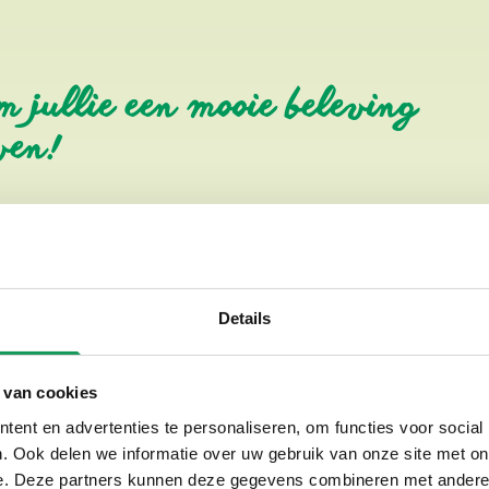
 jullie een mooie beleving
ven!
Details
Top Beoordeling van 4,7
Ook op Google staan we zeer 
 van cookies
uiterste best om het onze gast
kinderen heerlijk spelen en Tw
ent en advertenties te personaliseren, om functies voor social
. Ook delen we informatie over uw gebruik van onze site met on
genoemd. Ook in
de
omgeving
e. Deze partners kunnen deze gegevens combineren met andere i