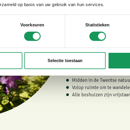
fietstochten te maken. Daarnaa
erzameld op basis van uw gebruik van hun services.
een
groot landgoed
met o.a. e
klimbos, mountainbike route e
Voorkeuren
Statistieken
Vind hier je Twentse 
Waarom kiezen voor Vil
Selectie toestaan
Kleinschalig familiepark op
Al jaren in de Top 5 beste 
Midden in de Twentse natuu
Volop ruimte om te wandelen
Alle boshuizen zijn vrijsta