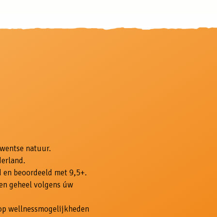
Twentse natuur.
derland.
 en beoordeeld met 9,5+.
 en geheel volgens úw
olop wellnessmogelijkheden