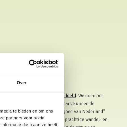
Over
 op Google
goed genoteerd met een
4,7 gemiddeld
. We doen ons
en naar de zin te maken. Op het park kunnen de
ente wordt niet voor niets "landgoed van Nederland"
 media te bieden en om ons
ze partners voor social
zijn er volop mogelijkheden om prachtige wandel- en
nformatie die u aan ze heeft