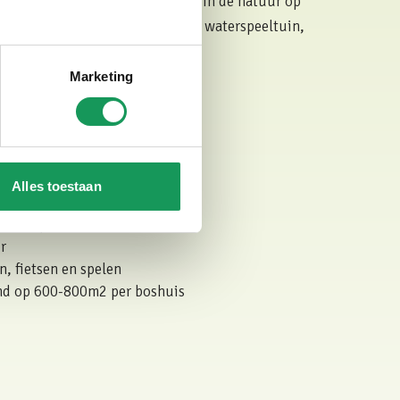
st ligt Villapark Eureka midden in de natuur op
en zwemmeer met zandstranden, waterspeeltuin,
n nog veel meer.
Marketing
Boshuus
lapark Eureka?
Alles toestaan
 een groot landgoed
vakantieparken van Nederland
r
, fietsen en spelen
and op 600-800m2 per boshuis