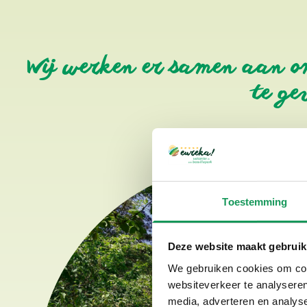
Wij werken er samen aan om
te ge
Toestemming
Deze website maakt gebruik
We gebruiken cookies om cont
websiteverkeer te analyseren
media, adverteren en analys