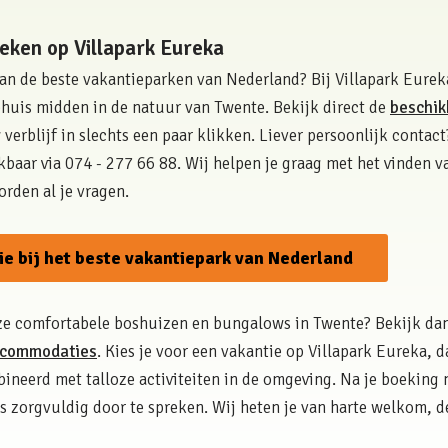
eken op Villapark Eureka
 van de beste vakantieparken van Nederland? Bij Villapark Eure
ehuis midden in de natuur van Twente. Bekijk direct de
beschik
verblijf in slechts een paar klikken. Liever persoonlijk contac
ikbaar via 074 - 277 66 88. Wij helpen je graag met het vinden v
rden al je vragen.
e bij het beste vakantiepark van Nederland
ze comfortabele boshuizen en bungalows in Twente? Bekijk da
accommodaties
. Kies je voor een vakantie op Villapark Eureka, d
ineerd met talloze activiteiten in de omgeving. Na je boeking 
s zorgvuldig door te spreken. Wij heten je van harte welkom, de 