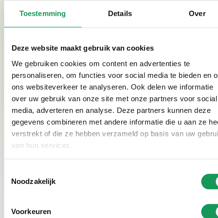
Villapark Eureka!
Toestemming
Details
Over
Op Villapark Eureka is er meer dan alleen ponyrijden
op onze trampolineweide! Kinderen kunnen ook een
Deze website maakt gebruik van cookies
ruiterdiploma behalen, een kijkje nemen op de stal en
We gebruiken cookies om content en advertenties te
zelfs op de pony rijden in onze ruiterbak. Het is een
personaliseren, om functies voor social media te bieden en 
complete ervaring waarbij kinderen niet alleen plezier
ons websiteverkeer te analyseren. Ook delen we informatie
hebben, maar ook leren over deze dieren.
over uw gebruik van onze site met onze partners voor social
media, adverteren en analyse. Deze partners kunnen deze
gegevens combineren met andere informatie die u aan ze he
verstrekt of die ze hebben verzameld op basis van uw gebru
van hun services.
Toestemmingsselectie
Noodzakelijk
Voorkeuren