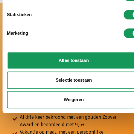
Statistieken
Marketing
Bij ons is het echt
vakantie!
Alles toestaan
Selectie toestaan
Al meer dan 50 jaar hét vakantiepark midden in de
Twentse natuur.
Weigeren
Al drie jaar verkozen tot beste vakantiepark van
Nederland.
Al drie keer bekroond met een gouden Zoover
Award en beoordeeld met 9,5+.
Vakantie op maat, met een persoonlijke