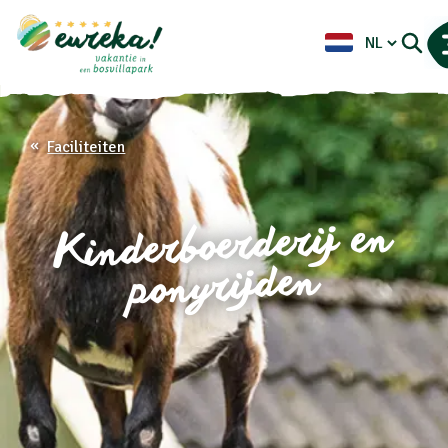
Faciliteiten
Kinderboerderij en
ponyrijden