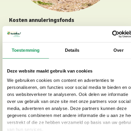
Kosten annuleringsfonds
De kosten van deelname in het annuleringsfonds zijn
6,5 % van de totale huursom. Te allen tijde zijn
de
RECRON-voorwaarden
van toepassing.
Toestemming
Details
Over
Hoe moet je handelen in geval van
annulering?
Deze website maakt gebruik van cookies
Geef de gebeurtenis zo snel mogelijk aan ons door.
We gebruiken cookies om content en advertenties te
Bij mondelinge melding is ook nog een schriftelijke
personaliseren, om functies voor social media te bieden en 
melding noodzakelijk.
ons websiteverkeer te analyseren. Ook delen we informatie
over uw gebruik van onze site met onze partners voor social
Je bent verplicht om als wij daarom vragen, een
media, adverteren en analyse. Deze partners kunnen deze
schriftelijke en ondertekende verklaring te
gegevens combineren met andere informatie die u aan ze he
overleggen over het ontstaan, de aard en de
verstrekt of die ze hebben verzameld op basis van uw gebru
omvang van de schade.
van hun services.