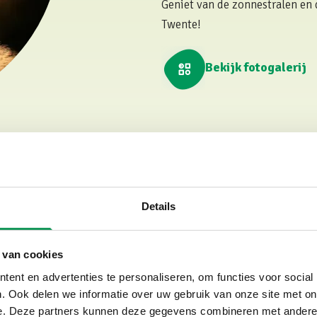
Geniet van de zonnestralen en
Twente!
Bekijk fotogalerij
ps in Twente
n prachtige omgeving om te verkennen. Hier zijn enkele tips vo
Details
de buurt:
 van cookies
natuurlijk zonnen op de zandstranden van het Hulsbeek. Er is
ent en advertenties te personaliseren, om functies voor social
jbaan en peuterbad (gratis toegang)
. Ook delen we informatie over uw gebruik van onze site met on
 musea of kastelen die Twente rijk is
.
e. Deze partners kunnen deze gegevens combineren met andere i