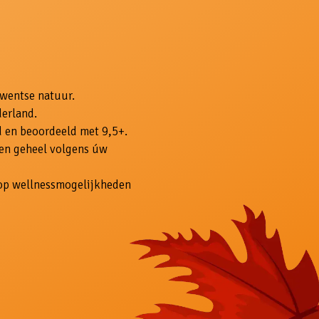
Twentse natuur.
derland.
 en beoordeeld met 9,5+.
 en geheel volgens úw
olop wellnessmogelijkheden