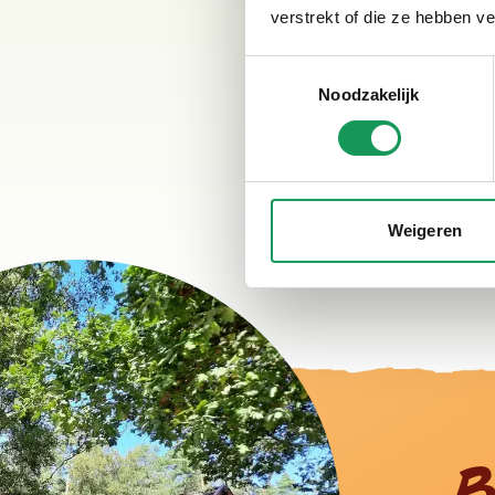
Ontdek de schitterend
verstrekt of die ze hebben v
schoonheden die deze p
de frisse lucht en natu
Toestemmingsselectie
Bezoek pittoreske dor
Noodzakelijk
hebben gezellige straa
Ook voor families met 
Veel plezier in de prach
Weigeren
Gepubliceerd door
Bosvi
B