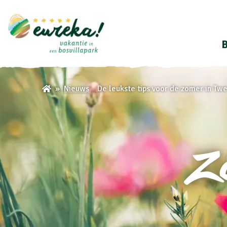
B
De leukste tips voor de zomer in Tw
Nieuws
Z