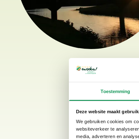
De leukste zomer-ti
Villapark Eureka biedt ee
Toestemming
bezienswaardigheden in 
Deze website maakt gebruik
Ga lekker zwemmen en 
We gebruiken cookies om cont
duikplateau, watergli
websiteverkeer te analyseren
Bezoek een van de vele
media, adverteren en analys