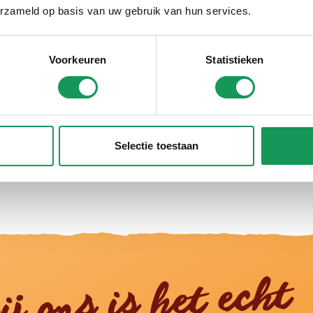
e natuur in de omgeving. Trek de wandelschoenen aan of neem d
erzameld op basis van uw gebruik van hun services.
rachtige streek te bieden heeft. Verken het landschap op je e
ur.
pjes zoals Ootmarsum, Delden en Denekamp. Deze plaatsen ade
Voorkeuren
Statistieken
tjes, kunstgalerijen en lokale ambachten.
kinderen heeft onze regio in de lente veel te bieden.
tige omgeving van Villapark Eureka!
Selectie toestaan
llapark Eureka
•
2 juli 2024
ij ons is het echt