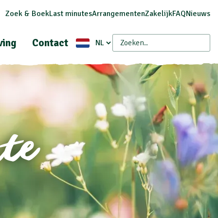
Zoek & Boek
Last minutes
Arrangementen
Zakelijk
FAQ
Nieuws
ing
Contact
te