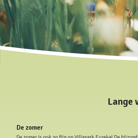
Lange 
De zomer
De zomer is ook zo fijn op Villapark Eureka! De bijzond