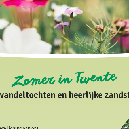
Zomer in Twente
wandeltochten en heerlijke zands
ere ligging van ons