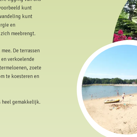
jvoorbeeld kunt
wandeling kunt
ergie en
t zich meebrengt.
 mee. De terrassen
n en verkoelende
atermeloenen, zoete
om te koesteren en
s heel gemakkelijk.