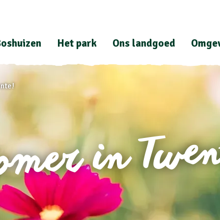
oshuizen
Het park
Ons landgoed
Omgev
ente!
omer in Twen