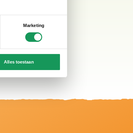
e fiets en ontdek de vele
igen tempo en geniet van
men authenticiteit en
Marketing
Alles toestaan