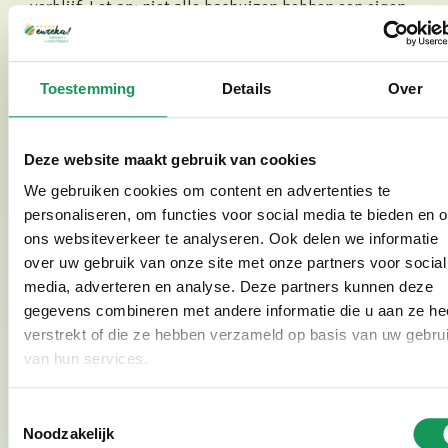
verblijf. Let op: niet alle boshuizen hebben een eigen
berging. Bij de verschillende accommodaties staat
aangegeven welke een berging hebben. Bel gerust om
Toestemming
Details
Over
een boshuus met berging te reserveren!
Fiets huren?
Deze website maakt gebruik van cookies
Wil je op fietsvakantie en kies je ervoor om op locatie
We gebruiken cookies om content en advertenties te
een fiets te huren? Wij bieden deze mogelijkheid! We
personaliseren, om functies voor social media te bieden en 
verhuren zowel elektrische als normale fietsen
,
ons websiteverkeer te analyseren. Ook delen we informatie
perfect voor een fietsvakantie in Twente. Onze dames-
over uw gebruik van onze site met onze partners voor social
media, adverteren en analyse. Deze partners kunnen deze
en herenfietsen zijn ruim op voorraad en beschikken
gegevens combineren met andere informatie die u aan ze he
over 7 versnellingen.
verstrekt of die ze hebben verzameld op basis van uw gebru
Naast de normale fietsen hebben we ook elektrische
van hun services.
fietsen beschikbaar. Hoewel we een beperkte
hoeveelheid elektrische fietsen hebben, werken we
Toestemmingsselectie
samen met
Actief Twente
om altijd elektrische fietsen
Noodzakelijk