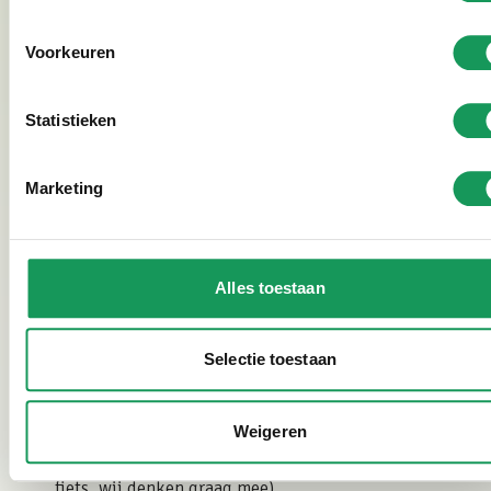
aan te kunnen bieden. Deze worden direct op het park
geleverd.
Voorkeuren
Vragen of fietsverhuur of beschikbaarheid? Bel
Statistieken
gerust: 074 277 66 88.
Marketing
Bekijk fotogalerij
Alles toestaan
Inbegrepen bij arrangement
Selectie toestaan
Fietsroutes vanaf het park
Receptie (ontvangst met koffie/thee en gedurende
Weigeren
het gehele verblijf is hier gratis koffie/thee)
Bandenplak setje (lekke band of mankement aan de
fiets, wij denken graag mee)