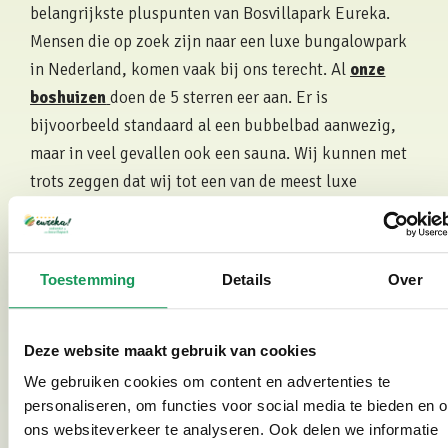
belangrijkste pluspunten van Bosvillapark Eureka.
Mensen die op zoek zijn naar een luxe bungalowpark
in Nederland, komen vaak bij ons terecht. Al
onze
boshuizen
doen de 5 sterren eer aan. Er is
bijvoorbeeld standaard al een bubbelbad aanwezig,
maar in veel gevallen ook een sauna. Wij kunnen met
trots zeggen dat wij tot een van de meest luxe
bungalowparken van Nederland behoren. Weten wat
andere gasten van ons vinden? Je leest hun reacties op
Zoover
.
Toestemming
Details
Over
Boek hier je vrijstaande boshuus
Deze website maakt gebruik van cookies
We gebruiken cookies om content en advertenties te
personaliseren, om functies voor social media te bieden en 
Top Beoordeling van 4,7 op Google
ons websiteverkeer te analyseren. Ook delen we informatie