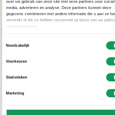
over uw gebruik van onze site met onze partners voor social
Ook op Google staan we zeer goed genoteerd met een
media, adverteren en analyse. Deze partners kunnen deze
4,7 gemiddeld. We doen ons uiterste best om het onze
gegevens combineren met andere informatie die u aan ze he
gasten naar de zin te maken. Op het park kunnen de
verstrekt of die ze hebben verzameld op basis van uw gebru
kinderen heerlijk spelen en Twente wordt niet voor
van hun services.
niets "landgoed van Nederland" genoemd. Ook
in
de
omgeving
zijn er volop mogelijkheden om
Toestemmingsselectie
prachtige wandel- en fietstochten te maken.
Noodzakelijk
Daarnaast ligt Villapark Eureka midden in de natuur
op een
groot landgoed
met o.a. een zwemmeer met
Voorkeuren
zandstranden, waterspeeltuin, klimbos, mountainbike
route en nog veel meer.
Statistieken
Marketing