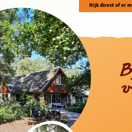
Kijk direct of er 
B
v