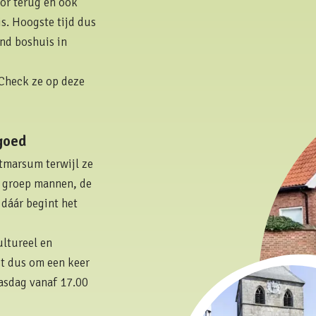
oor terug en ook
s. Hoogste tijd dus
nd boshuis in
 Check ze op deze
goed
tmarsum terwijl ze
n groep mannen, de
 dáár begint het
ultureel en
st dus om een keer
aasdag vanaf 17.00