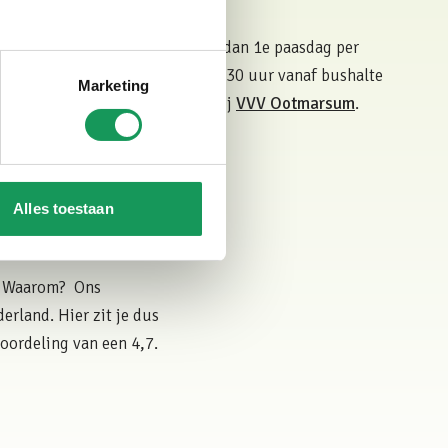
merbus
lokale paastradities? Bezoek ze dan 1e paasdag per
elland. De bus vertrekt om 12.30 uur vanaf bushalte
Marketing
rsum. Meld je wel vooraf aan bij
VVV Ootmarsum
.
Alles toestaan
a! Waarom? Ons
rland. Hier zit je dus
oordeling van een 4,7.