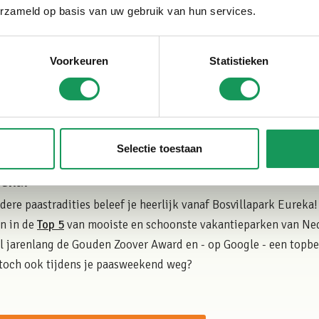
Paastradities per oldti
erzameld op basis van uw gebruik van hun services.
Wil je je onderdompelen in de 
oldtimerbus in Ootmarsum-Dink
Voorkeuren
Statistieken
buurtbus Molenstraat in Ootma
Selectie toestaan
reka?
dere paastradities beleef je heerlijk vanaf Bosvillapark Eurek
en in de
Top 5
van mooiste en schoonste vakantieparken van Nede
al jarenlang de Gouden Zoover Award en - op Google - een topbe
ij toch ook tijdens je paasweekend weg?