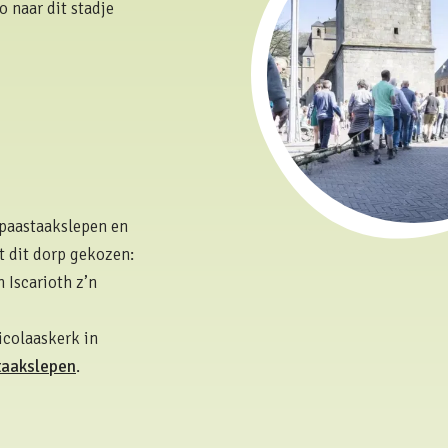
o naar dit stadje
paastaakslepen en
 dit dorp gekozen:
 Iscarioth z’n
icolaaskerk in
taakslepen
.