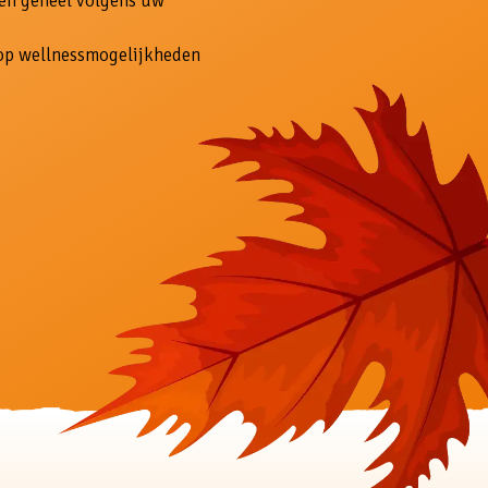
 en geheel volgens úw
olop wellnessmogelijkheden