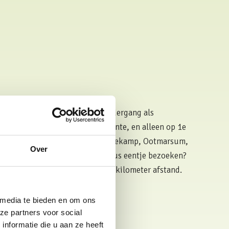
ndstapel. Deze wordt bij zonsondergang als
gebeurt op veel plekken in Twente, en alleen op 1e
 in onder meer Deurningen, Denekamp, Ootmarsum,
Over
 zo dicht mogelijk bij je booshuus eentje bezoeken?
vuur in het Hulsbeek
: circa 1,5 kilometer afstand.
 media te bieden en om ons
uis vrij is met Pasen
ze partners voor social
nformatie die u aan ze heeft