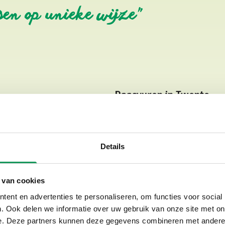
sen op unieke wijze"
Paasvuren in Twente
Een paasvuur is een grote bra
vreugdevuur aangestoken. Dat 
paasdag. Bezoek een paasvuur
Details
Enschede en Bentelo. Wil je er
Loop of fiets dan naar het
paas
 van cookies
ent en advertenties te personaliseren, om functies voor social
Check of er nog 'n bosh
. Ook delen we informatie over uw gebruik van onze site met on
e. Deze partners kunnen deze gegevens combineren met andere i