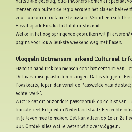
hartstikke gezellig, oud-inwoners komen er speciaal v
mensen van buiten de regio ervaren het als een beleveni
voor jou om dit ook mee te maken! Vanuit een schittere
Bosvillapark Eureka lukt dat uitstekend.
Welke in het oog springende gebruiken wil jíj ervaren?
pagina voor jouw leukste weekend weg met Pasen.
Vlöggeln Ootmarsum; erkend Cultureel Erf
Hand in hand trekken mensen door het centrum van Oo
Ootmarsumse paasliederen zingen. Dát is vlöggeln. Ee
Poaskearls, lopen dan vanaf de Paasweide naar de stad;
echte ‘werk’.
Wist je dat dit bijzondere paasgebruik op de lijst van C
Immaterieel Erfgoed in Nederland staat? Een echte mú
in je leven mee te maken. Dat kan alleen op 1e en 2e P
uur. Ontdek alles wat je weten wilt over
vlöggeln
.