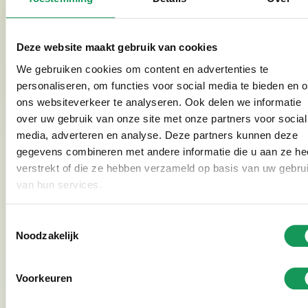
biologische middelen. We gebruiken uitsluitend
regenwater, wat wordt opgevangen in grote bassins.
Deze website maakt gebruik van cookies
We gebruiken groene warmte, welke wordt gemaakt
We gebruiken cookies om content en advertenties te
door onze hout gestookte KKD.
personaliseren, om functies voor social media te bieden en 
ons websiteverkeer te analyseren. Ook delen we informatie
over uw gebruik van onze site met onze partners voor social
media, adverteren en analyse. Deze partners kunnen deze
Geschiedenis
gegevens combineren met andere informatie die u aan ze he
verstrekt of die ze hebben verzameld op basis van uw gebru
De oprichting van een kleine kwekerij in 1954 door
van hun services.
Jan Kuipers was het begin van het succesverhaal van
het familiebedrijf Emsflower. Met de moed en
Toestemmingsselectie
pioniersgeest van familie kuipers heeft Emsflower
Noodzakelijk
zich ontwikkeld tot Europese marktleider in zijn
branche.
Voorkeuren
Proeftuin