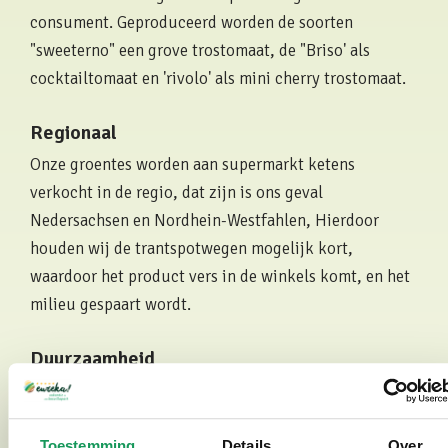
consument. Geproduceerd worden de soorten
"sweeterno" een grove trostomaat, de "Briso' als
cocktailtomaat en 'rivolo' als mini cherry trostomaat.
Regionaal
Onze groentes worden aan supermarkt ketens
verkocht in de regio, dat zijn is ons geval
Nedersachsen en Nordhein-Westfahlen, Hierdoor
houden wij de trantspotwegen mogelijk kort,
waardoor het product vers in de winkels komt, en het
milieu gespaart wordt.
Duurzaamheid
Ook bij Emsland Gemuse is duurzaamheid belangrijk.
Zo monitoren wij continu de teelt op schadelijke
insecten, en waar mogelijk bestrijden we ze met
Toestemming
Details
Over