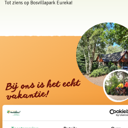
Tot ziens op Bosvillapark Eureka!
Bij ons is het echt
vakantie!
Al meer dan 50 jaar hét vakantiepark midden in de
Twentse natuur.