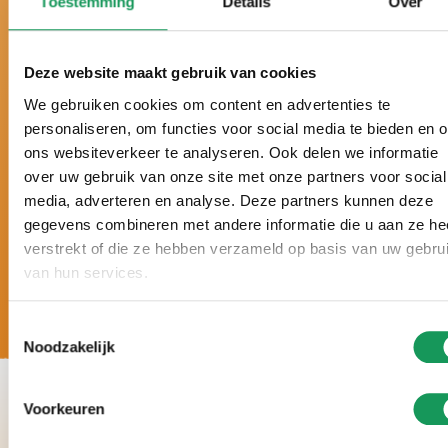
Toestemming
Details
Over
Al drie jaar verkozen tot beste vakantiepark van
Nederland.
Al drie keer bekroond met een gouden Zoover
Deze website maakt gebruik van cookies
Award en beoordeeld met 9,5+.
We gebruiken cookies om content en advertenties te
Vakantie op maat, met een persoonlijke
personaliseren, om functies voor social media te bieden en 
benadering en geheel volgens úw wensen.
ons websiteverkeer te analyseren. Ook delen we informatie
5 sterren luxe: grote villa’s, moderne inrichting,
over uw gebruik van onze site met onze partners voor social
volop wellnessmogelijkheden en veel rust en
media, adverteren en analyse. Deze partners kunnen deze
ruimte rondom de accommodaties.
gegevens combineren met andere informatie die u aan ze he
verstrekt of die ze hebben verzameld op basis van uw gebru
van hun services.
Toestemmingsselectie
Noodzakelijk
Voorkeuren