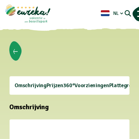
Omschrijving
Prijzen
360°
Voorzieningen
Plattegrond
Omschrijving