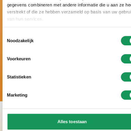
gegevens combineren met andere informatie die u aan ze he
Nederland.
verstrekt of die ze hebben verzameld op basis van uw gebru
Al drie keer bekroond met een gouden Zoover
van hun services.
Award en beoordeeld met 9,5+.
Vakantie op maat, met een persoonlijke
Toestemmingsselectie
benadering en geheel volgens úw wensen.
Noodzakelijk
5 sterren luxe: grote villa’s, moderne inrichting,
volop wellnessmogelijkheden en veel rust en
ruimte rondom de accommodaties.
Voorkeuren
Statistieken
Marketing
Alles toestaan