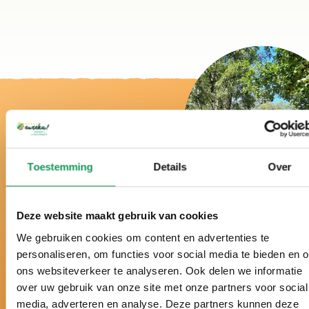
Toestemming
Details
Over
Bij ons is het echt
vakantie!
Deze website maakt gebruik van cookies
We gebruiken cookies om content en advertenties te
personaliseren, om functies voor social media te bieden en 
ons websiteverkeer te analyseren. Ook delen we informatie
Al meer dan 50 jaar hét vakantiepark midden in de
over uw gebruik van onze site met onze partners voor social
Twentse natuur.
media, adverteren en analyse. Deze partners kunnen deze
Al drie jaar verkozen tot beste vakantiepark van