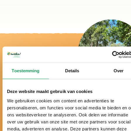
Toestemming
Details
Over
Bij ons is het echt
vakantie!
Deze website maakt gebruik van cookies
We gebruiken cookies om content en advertenties te
personaliseren, om functies voor social media te bieden en 
ons websiteverkeer te analyseren. Ook delen we informatie
Al meer dan 50 jaar hét vakantiepark midden in de
over uw gebruik van onze site met onze partners voor social
Twentse natuur.
media, adverteren en analyse. Deze partners kunnen deze
Al drie jaar verkozen tot beste vakantiepark van