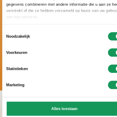
gegevens combineren met andere informatie die u aan ze he
Nederland.
verstrekt of die ze hebben verzameld op basis van uw gebru
Al drie keer bekroond met een gouden Zoover
van hun services.
Award en beoordeeld met 9,5+.
Vakantie op maat, met een persoonlijke
Toestemmingsselectie
benadering en geheel volgens úw wensen.
Noodzakelijk
5 sterren luxe: grote villa’s, moderne inrichting,
volop wellnessmogelijkheden en veel rust en
ruimte rondom de accommodaties.
Voorkeuren
Statistieken
Marketing
Alles toestaan