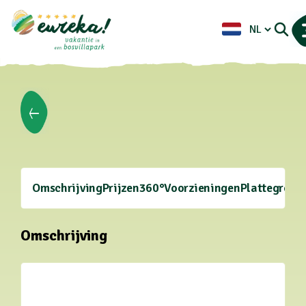
Omschrijving
Prijzen
360°
Voorzieningen
Plattegrond
Omschrijving