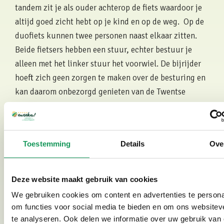
tandem zit je als ouder achterop de fiets waardoor je
altijd goed zicht hebt op je kind en op de weg. Op de
duofiets kunnen twee personen naast elkaar zitten.
Beide fietsers hebben een stuur, echter bestuur je
alleen met het linker stuur het voorwiel. De bijrijder
hoeft zich geen zorgen te maken over de besturing en
kan daarom onbezorgd genieten van de Twentse
natuur. De duofiets is een veelgebruikte fiets om
samen met een persoon met een beperking op stap te
kunnen gaan.
Toestemming
Details
Ove
Deze website maakt gebruik van cookies
Bekijk fotogalerij
We gebruiken cookies om content en advertenties te persona
om functies voor social media te bieden en om ons websitev
te analyseren. Ook delen we informatie over uw gebruik van