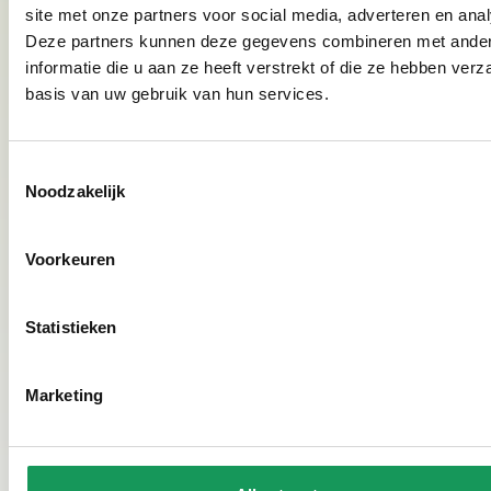
site met onze partners voor social media, adverteren en ana
Deze partners kunnen deze gegevens combineren met ande
Bijzondere fietsen
informatie die u aan ze heeft verstrekt of die ze hebben ver
basis van uw gebruik van hun services.
Het is mogelijk om bijzondere soorten fietsen te
huren en te laten bezorgen op ons park. Dit kan via
het bedrijf
Actief Twente
. Zij bieden vele soorten
Toestemmingsselectie
fietsen aan.
Vraag bij onze receptie naar de
Noodzakelijk
mogelijkheden, wij vertellen je er graag meer over!
Voorkeuren
Twents Fietsarrangement
Twente ontdek je het mooiste op de fiets. Vanuit ons
Statistieken
park fiets je direct langs bossen, natuurgebieden en
sfeervolle Twentse dorpjes. Maak je verblijf compleet
Marketing
met ons
Twents Fietsarrangement
inclusief prachtige
fietsroutes door de omgeving.