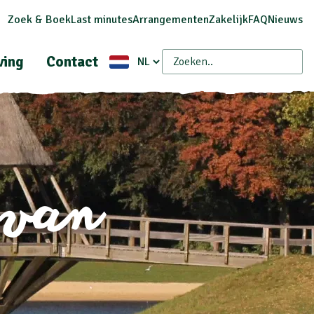
Zoek & Boek
Last minutes
Arrangementen
Zakelijk
FAQ
Nieuws
ing
Contact
n