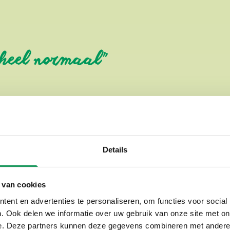
t heel normaal"
Het Hulsbeek
Vanaf de wandeluitgang van Vi
van Twente. Via een prachtig b
Details
rechtstreeks naar recreatiegeb
midden in
recreatiegebied He
 van cookies
ent en advertenties te personaliseren, om functies voor social
Het Hulsbeek is één van de me
. Ook delen we informatie over uw gebruik van onze site met on
letterlijk naast Villapark Eur
e. Deze partners kunnen deze gegevens combineren met andere i