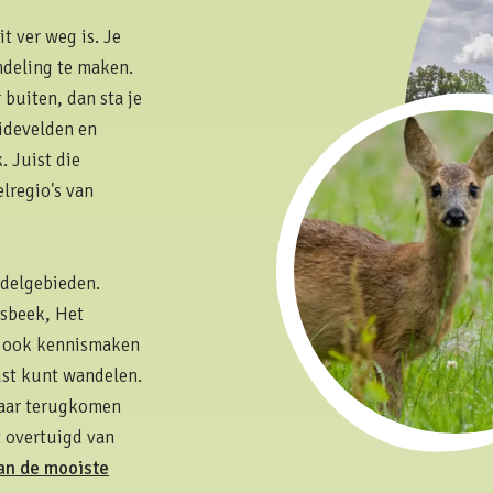
t ver weg is. Je
ndeling te maken.
 buiten, dan sta je
eidevelden en
. Juist die
lregio's van
ndelgebieden.
sbeek, Het
e ook kennismaken
ust kunt wandelen.
jaar terugkomen
t overtuigd van
an de mooiste