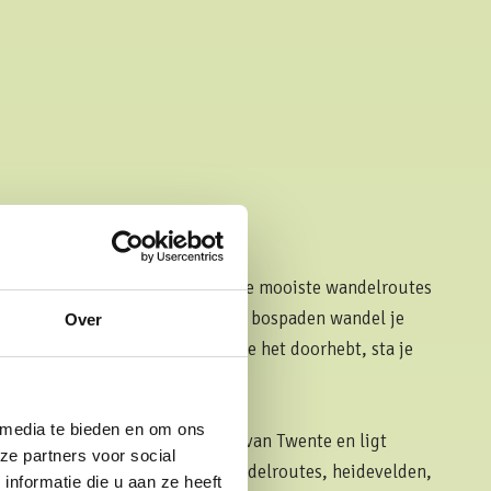
llapark Eureka begint één van de mooiste wandelroutes
os, langs heidevelden en rustige bospaden wandel je
Over
ied Het Hulsbeek. Nog voordat je het doorhebt, sta je
t Hulsbeek
.
 media te bieden en om ons
est veelzijdige natuurgebieden van Twente en ligt
ze partners voor social
eka. Met uitgestrekte bossen, wandelroutes, heidevelden,
nformatie die u aan ze heeft