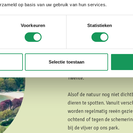
zandstranden en recreatieplass
erzameld op basis van uw gebruik van hun services.
zonder twee keer dezelfde rout
andere kant van zichzelf zien. 
Voorkeuren
Statistieken
heide in de zomer tot prachtig
Juist die afwisseling maakt He
wandeling wisselen bossen, ope
Onderweg kom je regelmatig vo
Selectie toestaan
tegen. Het is dan ook niet voo
Twente.
Alsof de natuur nog niet dicht
dieren te spotten. Vanuit vers
worden regelmatig reeën gezien
ochtend of tegen de schemering
bij de vijver op ons park.