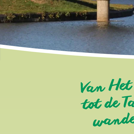
Van Het
tot de
m
wande