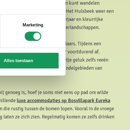
en is het een gebied waar je uren kunt wandelen
e te lopen. In ieder seizoen laat Het Hulsbeek weer een
Van frisgroene bossen in het voorjaar en kleurrijke
Marketing
e herfstkleuren en verstilde winterlandschappen.
t Hulsbeek zo geliefd bij wandelaars. Tijdens een
n natuur, water en heide elkaar voortdurend af.
gels, eekhoorns en met een beetje geluk zelfs reeën
Alles toestaan
r niets één van de populairste wandelgebieden van
bij genoeg is, hoef je soms niet eens op pad om wilde
chillende
luxe accommodaties op Bosvillapark Eureka
 die rustig tussen de bomen lopen. Vooral in de vroege
 laten ze zich zien. Regelmatig komen ze zelfs drinken