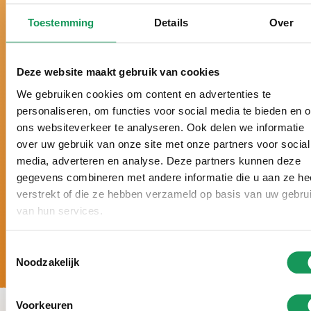
Al meer dan 50 jaar hét vakantiepark midden in de
Toestemming
Details
Over
Twentse natuur.
Al drie jaar verkozen tot beste vakantiepark van
Nederland.
Deze website maakt gebruik van cookies
Al drie keer bekroond met een gouden Zoover
We gebruiken cookies om content en advertenties te
Award en beoordeeld met 9,5+.
personaliseren, om functies voor social media te bieden en 
Vakantie op maat, met een persoonlijke
ons websiteverkeer te analyseren. Ook delen we informatie
benadering en geheel volgens úw wensen.
over uw gebruik van onze site met onze partners voor social
5 sterren luxe: grote villa’s, moderne inrichting,
media, adverteren en analyse. Deze partners kunnen deze
volop wellnessmogelijkheden en veel rust en
gegevens combineren met andere informatie die u aan ze he
ruimte rondom de accommodaties.
verstrekt of die ze hebben verzameld op basis van uw gebru
van hun services.
Toestemmingsselectie
Noodzakelijk
Voorkeuren