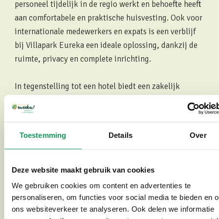
personeel tijdelijk in de regio werkt en behoefte heeft
aan comfortabele en praktische huisvesting. Ook voor
internationale medewerkers en expats is een verblijf
bij Villapark Eureka een ideale oplossing, dankzij de
ruimte, privacy en complete inrichting.
In tegenstelling tot een hotel biedt een zakelijk
verblijf meer flexibiliteit en een huiselijke omgeving,
wat vooral bij langere verblijven zorgt voor meer
comfort en tevreden medewerkers. Bekijk ook onze
Toestemming
Details
Over
veelgestelde vragen over zakelijk verblijf
voor meer
informatie over de mogelijkheden.
Deze website maakt gebruik van cookies
Telefoonnummer:
+31 (0)88 454 6789
We gebruiken cookies om content en advertenties te
E-mailadres:
info@hotel-appartement.nl
personaliseren, om functies voor social media te bieden en 
ons websiteverkeer te analyseren. Ook delen we informatie