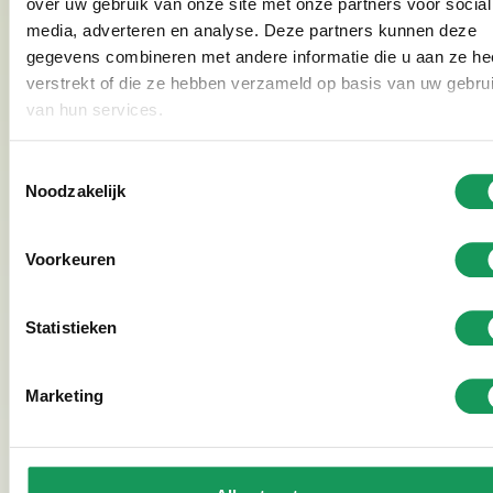
over uw gebruik van onze site met onze partners voor social
Bekijk fotogalerij
media, adverteren en analyse. Deze partners kunnen deze
gegevens combineren met andere informatie die u aan ze he
verstrekt of die ze hebben verzameld op basis van uw gebru
van hun services.
Transparante tarieven voor zakelijk verblijf
Toestemmingsselectie
Veel bedrijven kiezen voor een zakelijk verblijf bij
Noodzakelijk
Villapark Eureka vanwege de flexibiliteit en het all-in
karakter. Zo zijn gas, water, elektriciteit, internet en
Voorkeuren
schoonmaak inbegrepen, waardoor je niet voor
verrassingen komt te staan. Daarnaast is langdurig
Statistieken
verblijf mogelijk en zijn de accommodaties volledig
ingericht voor personeel dat tijdelijk in de regio
Marketing
werkt. Dit maakt het een praktische en vaak
voordeligere oplossing dan een hotel. Heb je vragen
over bijvoorbeeld inchecken, faciliteiten of