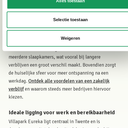
verblijfsduur? Bekijk dan onze
veelgestelde vragen
Alles toestaan
over zakelijk
verblijf voor alle details.
Selectie toestaan
Waarom kiezen voor een zakelijk verblijf?
Een zakelijk verblijf biedt meer ruimte, comfort en
Weigeren
privacy dan traditionele hotelkamers. Medewerkers
beschikken over een eigen keuken, woonkamer en
meerdere slaapkamers, wat vooral bij langere
verblijven een groot verschil maakt. Bovendien zorgt
de huiselijke sfeer voor meer ontspanning na een
werkdag.
Ontdek alle voordelen van een zakelijk
verblijf
en waarom steeds meer bedrijven hiervoor
kiezen.
Ideale ligging voor werk en bereikbaarheid
Villapark Eureka ligt centraal in Twente en is